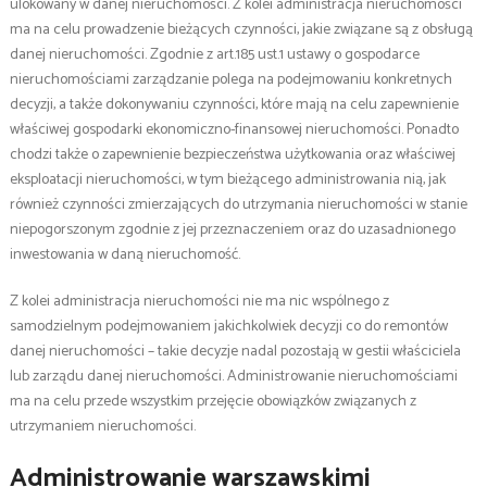
ulokowany w danej nieruchomości. Z kolei administracja nieruchomości
ma na celu prowadzenie bieżących czynności, jakie związane są z obsługą
danej nieruchomości. Zgodnie z art.185 ust.1 ustawy o gospodarce
nieruchomościami zarządzanie polega na podejmowaniu konkretnych
decyzji, a także dokonywaniu czynności, które mają na celu zapewnienie
właściwej gospodarki ekonomiczno-finansowej nieruchomości. Ponadto
chodzi także o zapewnienie bezpieczeństwa użytkowania oraz właściwej
eksploatacji nieruchomości, w tym bieżącego administrowania nią, jak
również czynności zmierzających do utrzymania nieruchomości w stanie
niepogorszonym zgodnie z jej przeznaczeniem oraz do uzasadnionego
inwestowania w daną nieruchomość.
Z kolei administracja nieruchomości nie ma nic wspólnego z
samodzielnym podejmowaniem jakichkolwiek decyzji co do remontów
danej nieruchomości – takie decyzje nadal pozostają w gestii właściciela
lub zarządu danej nieruchomości. Administrowanie nieruchomościami
ma na celu przede wszystkim przejęcie obowiązków związanych z
utrzymaniem nieruchomości.
Administrowanie warszawskimi