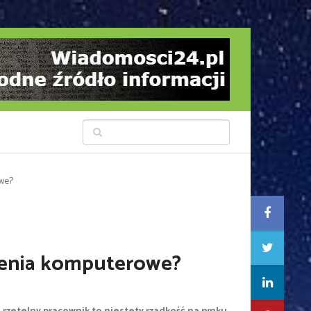
we?
olenia komputerowe?