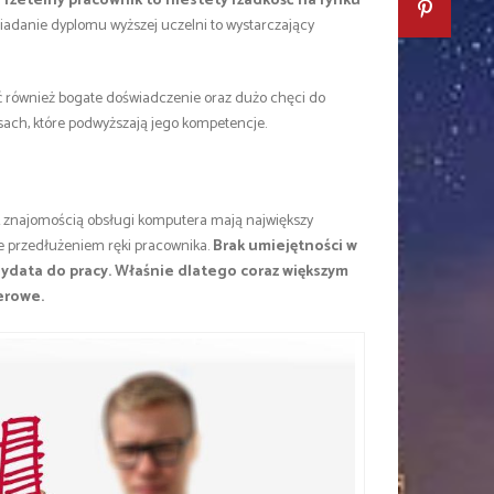
 rzetelny pracownik to niestety rzadkość na rynku
siadanie dyplomu wyższej uczelni to wystarczający
ć również bogate doświadczenie oraz dużo chęci do
sach, które podwyższają jego kompetencje.
ek znajomością obsługi komputera mają największy
ie przedłużeniem ręki pracownika.
Brak umiejętności w
ndydata do pracy. Właśnie dlatego coraz większym
erowe.