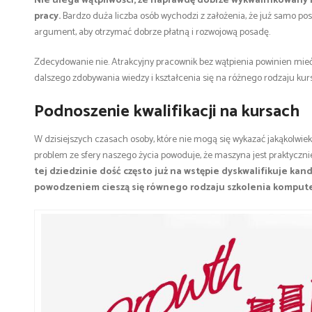
Nie ulega wątpliwości, że naprawdę dobrze wykwalifikowany i
pracy.
Bardzo duża liczba osób wychodzi z założenia, że już samo po
argument, aby otrzymać dobrze płatną i rozwojową posadę.
Zdecydowanie nie. Atrakcyjny pracownik bez wątpienia powinien mie
dalszego zdobywania wiedzy i kształcenia się na różnego rodzaju kur
Podnoszenie kwalifikacji na kursach
W dzisiejszych czasach osoby, które nie mogą się wykazać jakąkolwi
problem ze sfery naszego życia powoduje, że maszyna jest praktyczn
tej dziedzinie dość często już na wstępie dyskwalifikuje ka
powodzeniem cieszą się równego rodzaju szkolenia komput