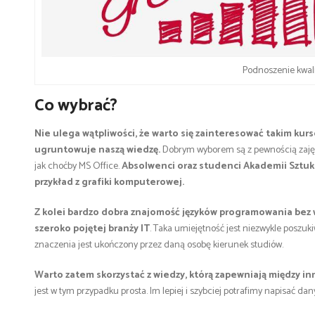
Podnoszenie kwali
Co wybrać?
Nie ulega wątpliwości, że warto się zainteresować takim kurs
ugruntowuje naszą wiedzę.
Dobrym wyborem są z pewnością zajęc
jak choćby MS Office.
Absolwenci oraz studenci Akademii Sztuk
przykład z grafiki komputerowej.
Z kolei bardzo dobra znajomość języków programowania bez w
szeroko pojętej branży IT
. Taka umiejętność jest niezwykle poszuk
znaczenia jest ukończony przez daną osobę kierunek studiów.
Warto zatem skorzystać z wiedzy, którą zapewniają między in
jest w tym przypadku prosta. Im lepiej i szybciej potrafimy napisać 