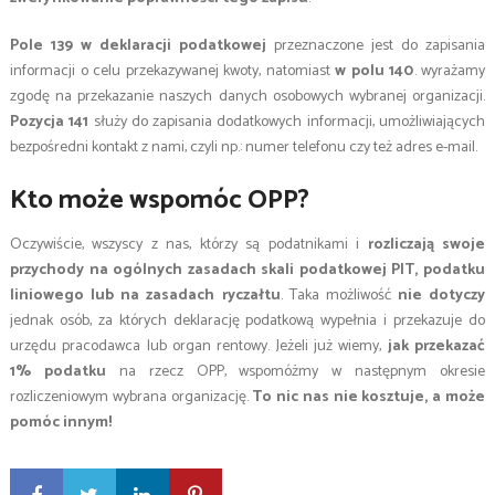
Pole 139 w deklaracji podatkowej
przeznaczone jest do zapisania
informacji o celu przekazywanej kwoty, natomiast
w polu 140
. wyrażamy
zgodę na przekazanie naszych danych osobowych wybranej organizacji.
Pozycja 141
służy do zapisania dodatkowych informacji, umożliwiających
bezpośredni kontakt z nami, czyli np.: numer telefonu czy też adres e-mail.
Kto może wspomóc OPP?
Oczywiście, wszyscy z nas, którzy są podatnikami i
rozliczają swoje
przychody na ogólnych zasadach skali podatkowej PIT,
podatku
liniowego lub na zasadach ryczałtu
. Taka możliwość
nie dotyczy
jednak osób, za których deklarację podatkową wypełnia i przekazuje do
urzędu pracodawca lub organ rentowy. Jeżeli już wiemy,
jak przekazać
1% podatku
na rzecz OPP, wspomóżmy w następnym okresie
rozliczeniowym wybrana organizację.
To nic nas nie kosztuje, a może
pomóc innym!