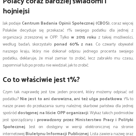
Polacy coraz bardziej świadomi i
hojniejsi
Jak podaje
Centrum Badania Opinii Społecznej (CBOS)
, coraz więcej
Polaków decyduje się przekazać 1% swojego podatku dla jednej z
organizacji zrzeszonej w OPP. Tylko
w 2015 roku
z takiej możliwości,
według badań, skorzystało
ponad 60% z nas
. Co czwarty obywatel
naszego kraju, który nie dokonał odpisu jednego procenta swojego
podatku, deklaruje, że miał zamiar to zrobić, lecz zabrakło mu czasu,
zapomniał lub po prostu nie wiedział, jak to zrobić.
Co to właściwie jest 1%?
Czym tak naprawdę jest tzw. jeden procent, który możemy odpisać od
podatku?
Nie jest to ani darowizna, ani też ulga podatkowa
. 1% to
nasze prawo do przekazania sumy należnej skarbowi państwa dla jednej
spośród
dostępnej na liście OPP organizacji
. Wykaz takich podmiotów
jest sporządzany i
prowadzony przez Ministerstwo Pracy i Polityki
Społecznej
. Jest on dostępny w wersji elektronicznej na stronie
internetowej
Biuletynu Informacji Publicznej
. Lista zawiera nazwę oraz