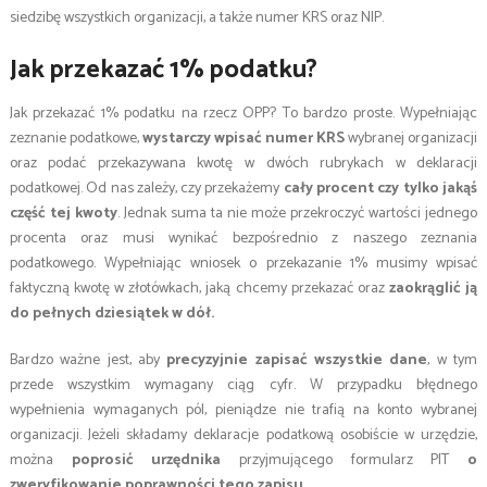
siedzibę wszystkich organizacji, a także numer KRS oraz NIP.
Jak przekazać 1% podatku?
Jak przekazać 1% podatku na rzecz OPP? To bardzo proste. Wypełniając
zeznanie podatkowe,
wystarczy wpisać numer KRS
wybranej organizacji
oraz podać przekazywana kwotę w dwóch rubrykach w deklaracji
podatkowej. Od nas zależy, czy przekażemy
cały procent czy tylko jakąś
część tej kwoty
. Jednak suma ta nie może przekroczyć wartości jednego
procenta oraz musi wynikać bezpośrednio z naszego zeznania
podatkowego. Wypełniając wniosek o przekazanie 1% musimy wpisać
faktyczną kwotę w złotówkach, jaką chcemy przekazać oraz
zaokrąglić ją
do pełnych dziesiątek w dół.
Bardzo ważne jest, aby
precyzyjnie zapisać wszystkie dane
, w tym
przede wszystkim wymagany ciąg cyfr. W przypadku błędnego
wypełnienia wymaganych pól, pieniądze nie trafią na konto wybranej
organizacji. Jeżeli składamy deklaracje podatkową osobiście w urzędzie,
można
poprosić urzędnika
przyjmującego formularz PIT
o
zweryfikowanie poprawności tego zapisu
.