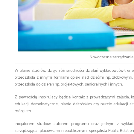
Nowoczesne zarządzanie
W planie studiów, dzięki różnorodności działań wykładowców-trene
przedszkola z innymi formami opieki nad dziećmi np. żłobkowymi,
przedszkola do działań np. projektowych, senioralnych i innych.
Z pewnością inspirujący będzie kontakt z prowadzącymi zajęcia, 
edukacji demokratycznej, planie daltońskim czy nurcie edukacji a
mózgiem.
Inicjatorem studiów, autorem programu oraz jednym z wykła
zarządzająca placówkami niepublicznymi, specjalista Public Relatio