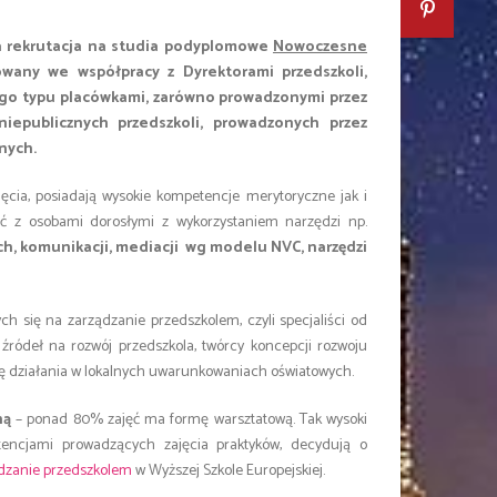
rwa rekrutacja na studia podyplomowe
Nowoczesne
wany we współpracy z Dyrektorami przedszkoli,
ego typu placówkami, zarówno prowadzonymi przez
iepublicznych przedszkoli, prowadzonych przez
nych.
cia, posiadają wysokie kompetencje merytoryczne jak i
ć z osobami dorosłymi z wykorzystaniem narzędzi np.
ch, komunikacji, mediacji wg modelu NVC, narzędzi
h się na zarządzanie przedszkolem, czyli specjaliści od
źródeł na rozwój przedszkola, twórcy koncepcji rozwoju
kę działania w lokalnych uwarunkowaniach oświatowych.
ną
– ponad 80% zajęć ma formę warsztatową. Tak wysoki
tencjami prowadzących zajęcia praktyków, decydują o
dzanie przedszkolem
w Wyższej Szkole Europejskiej.