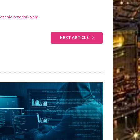
adzanie-przedszkolem
.
NEXT ARTICLE