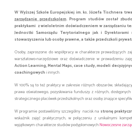
W Wyższej Szkole Europejskiej im. ks. Józefa Tischnera t
zarządzanie przedszkolem
. Program studiów został zbudo
praktykami z wieloletnim doświadczeniem w zarządzaniu t
Jednostki Samorządu Terytorialnego jak i Dyrektorami n
stowarzyszenia lub osoby prawne, a także przedszkoli prywat
Osoby, zaproszone do współpracy w charakterze prowadzących zaję
warsztatowo-narzędziowe oraz doświadczenie w prowadzeniu zaję
Action Learning, Mental Maps, case study, modeli decyzyjny
coachingowych
i innych.
W 100% są to też praktycy w zakresie różnych obszarów, składającyc
prawa oświatowego, pozyskiwania funduszy z różnych, dostępnych 
strategicznego placówek przedszkolnych oraz osoby znające specyfi
W programie postawiliśmy szczególny nacisk na
stronę praktycz
wskaźnik zajęć praktycznych, w połączeniu z unikalnymi kompe
wyjątkowym charakterze studiów podyplomowych
Nowoczesne zarzą