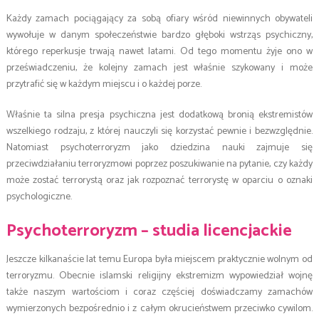
Każdy zamach pociągający za sobą ofiary wśród niewinnych obywateli
wywołuje w danym społeczeństwie bardzo głęboki wstrząs psychiczny,
którego reperkusje trwają nawet latami. Od tego momentu żyje ono w
przeświadczeniu, że kolejny zamach jest właśnie szykowany i może
przytrafić się w każdym miejscu i o każdej porze.
Właśnie ta silna presja psychiczna jest dodatkową bronią ekstremistów
wszelkiego rodzaju, z której nauczyli się korzystać pewnie i bezwzględnie.
Natomiast psychoterroryzm jako dziedzina nauki zajmuje się
przeciwdziałaniu terroryzmowi poprzez poszukiwanie na pytanie, czy każdy
może zostać terrorystą oraz jak rozpoznać terrorystę w oparciu o oznaki
psychologiczne.
Psychoterroryzm – studia licencjackie
Jeszcze kilkanaście lat temu Europa była miejscem praktycznie wolnym od
terroryzmu. Obecnie islamski religijny ekstremizm wypowiedział wojnę
także naszym wartościom i coraz częściej doświadczamy zamachów
wymierzonych bezpośrednio i z całym okrucieństwem przeciwko cywilom.