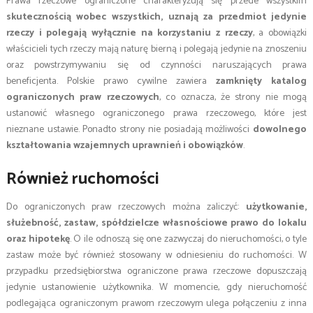
Prawa rzeczowe ograniczone charakteryzują się przede wszystkim
skutecznością wobec wszystkich, uznają za przedmiot jedynie
rzeczy i polegają wyłącznie na korzystaniu z rzeczy
, a obowiązki
właścicieli tych rzeczy mają naturę bierną i polegają jedynie na znoszeniu
oraz powstrzymywaniu się od czynności naruszających prawa
beneficjenta. Polskie prawo cywilne zawiera
zamknięty katalog
ograniczonych praw rzeczowych
, co oznacza, że strony nie mogą
ustanowić własnego ograniczonego prawa rzeczowego, które jest
nieznane ustawie. Ponadto strony nie posiadają możliwości
dowolnego
kształtowania wzajemnych uprawnień i obowiązków
.
Również ruchomości
Do ograniczonych praw rzeczowych można zaliczyć:
użytkowanie,
służebność, zastaw, spółdzielcze własnościowe prawo do lokalu
oraz hipotekę
. O ile odnoszą się one zazwyczaj do nieruchomości, o tyle
zastaw może być również stosowany w odniesieniu do ruchomości. W
przypadku przedsiębiorstwa ograniczone prawa rzeczowe dopuszczają
jedynie ustanowienie użytkownika. W momencie, gdy nieruchomość
podlegająca ograniczonym prawom rzeczowym ulega połączeniu z inna