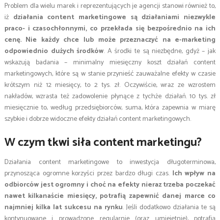
Problem dla wielu marek i reprezentujących je agencji stanowi również to,
iż
działania content marketingowe są działaniami niezwykle
praco- i czasochłonnymi, co przekłada się bezpośrednio na ich
cenę. Nie każdy chce lub może przeznaczyć na e-marketing
odpowiednio dużych środków
. A środki te są niezbędne, gdyż – jak
wskazują badania – minimalny miesięczny koszt działań content
marketingowych, które są w stanie przynieść zauważalne efekty w czasie
krótszym niż 12 miesięcy, to 2 tys. zł. Oczywiście, wraz ze wzrostem
nakładów, wzrasta też zadowolenie płynące z tychże działań. 10 tys. zł
miesięcznie to, według przedsiębiorców, suma, która zapewnia w miarę
szybkie i dobrze widoczne efekty działań content marketingowych.
W czym tkwi siła content marketingu?
Działania content marketingowe to inwestycja długoterminowa,
przynosząca ogromne korzyści przez bardzo długi czas.
Ich wpływ na
odbiorców jest ogromny i choć na efekty nieraz trzeba poczekać
nawet kilkanaście miesięcy, potrafią zapewnić danej marce co
najmniej kilka lat sukcesu na rynku
. Jeśli dodatkowo działania te są
kontynuowane i prowadzone regularnie (oraz umiejętnie), potrafią