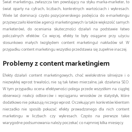
Świat marketingu, zwłaszcza ten powstający na styku marka-marketer, to
świat oparty na cyfrach, liczbach, konkretnych wartościach i wykresach.
Wiele lat dominacji czysto pozycjonerskiego podejścia do e-marketingu
przyzwyczaiło klientów agencji marketingowych (a także większość samych
marketerów), do oceniania skuteczności działań na podstawie łatwo
policzalnych efektów. Co więcej, efekty te były osiągane przy użyciu
stosunkowo małych (względem content marketingu) nakładów sił. W
przypadku content marketingu wszystko przedstawia się zupełnie inaczej.
Problemy z content marketingiem
Efekty działań content marketingowych, choć wielokrotnie silniejsze i o
niezwykłej wprost trwałości, nie są tak łatwo mierzalne, jak działania SEO.
W tym przypadku ocena efektywności polega przede wszystkim na ciągłej
obserwacji reakcji odbiorców i wyciąganiu wniosków ze statystyk, które
dodatkowo nie pokazują niczego wprost. Oczekującym konkretów klientom
nierzadko nie sposób pokazać efekty prowadzonego dla nich content
marketingu w liczbach czy wykresach. Często na pierwsze takie
wiarygodne podsumowania należy poczekać co najmniej kilka miesięcy.