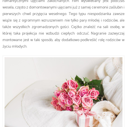
romantycznymi ujęciami zakochanych. Film wyświetlany jest podczas
wesela, często z domontowanymi ujęciami już z samej ceremonii zaślubin i
pierwszych chwil przyjęcia weselnego. Tego typu niespodzianka zawsze
wiąże się z ogromnym wzruszeniem nie tylko pary młodej i rodziców, ale
także wszystkich zgromadzonych gości. Ciężko znaleźć na sali osobę, w
której taka projekcja nie wzbudzi ciepłych odczuć. Nagranie zazwyczaj
montowane jest w taki sposób, aby dodatkowo podkreślić rolę rodziców w
życiu młodych.