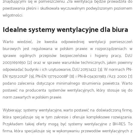
znajdującymi się w pomieszczeniu. Zła wentylacja będzie prowadziła do
powstawania pleśni i skutkowała wyczuwalnym podwyższonym poziomem
wilgotności.
Idealne systemy wentylacyjne dla biura
Warto wiedzieć, że kwestia odpowiedniej wentylacji pomieszczeń
biurowych jest regulowana w polskim prawie: w rozporządzeniach: w
sprawie ogólnych przepisów bezpieczeństwa i higieny pracy, DzU
2003.169.1650 [2] oraz w sprawie warunków technicznych, jakim powinny
odpowiadać budynki i ich usytuowanie, DzU 2015.1422 [3]. W normach PN-
EN 15251:2012P [9], PN-EN 13779:2008P [8] i PN-B-03430:1983 /Az3: 2000 [7]
podano zalecenia dotyczące minimalnego strumienia powietrza. Warto
postawić na producenta systemów wentylacyjnych, który stosuje się do
norm zawartych w polskim prawie.
Wybierając systemy wentylacyjne, warto postawić na doświadczoną firmę,
która specjalizuje się w tym zakresie i oferuje kompleksowe rozwiązania.
Przykładem takiej oferty mogą być systemy wentylacyjne z BH-RES. To
firma, która specjalizuje się w wykonywaniu przewodów wentylacyjnych z