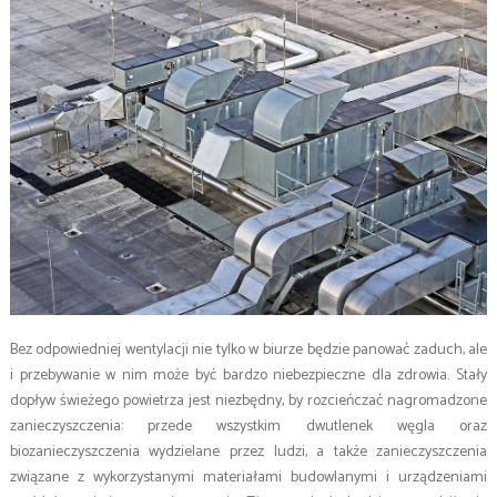
Bez odpowiedniej wentylacji nie tylko w biurze będzie panować zaduch, ale
i przebywanie w nim może być bardzo niebezpieczne dla zdrowia. Stały
dopływ świeżego powietrza jest niezbędny, by rozcieńczać nagromadzone
zanieczyszczenia: przede wszystkim dwutlenek węgla oraz
biozanieczyszczenia wydzielane przez ludzi, a także zanieczyszczenia
związane z wykorzystanymi materiałami budowlanymi i urządzeniami