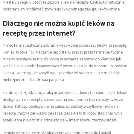
Niestety z reguły osoby te zażywają leki na receptę. Czyli automatycznie
odebrano im możliwość szybkiego i wygodnego zakupu leków online.
Dlaczego nie można kupić leków na
receptę przez internet?
Prawo farmaceutyczne zabrania wysyłkowej sprzedaży leków na receptę.
Koniec, kropka. Tłumaczenie tego stanu rzeczy przez farmaceutyczne
organy legislacyjne nie do końca przemawia zarówno do klientów, jak i
właścicieli e-aptek. Ustawodawca z pozoru kieruje się dobrem i zdrowiem
klienta, twierdząc, że wysyłkowa sprzedaż leków na receptę może być
niebezpieczna dla zdrowia pacjenta.
Trudno jest zgodzić się z taką argumentacją, kiedy np. spora część leków
dostępnych na receptę, sprzedawana jest również bez recepty, tylko że
drożej. Patrząc obiektywnie na zakaz sprzedaży wysyłkowej leków na
receptę, można zauważyć, że raczej zadziałało tu lobby stacjonarnych
aptek, które nie potrafią odnaleźć się w internetowej rzeczywistości.
Istnieje nadzieja, że może kiedyś prawo ulegnie zmianie i apteki